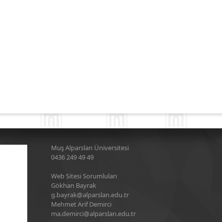
Muş Alparslan Üniversitesi
0436 249 49 49
Web Sitesi Sorumluları
Gökhan Bayrak
g.bayrak@alparslan.edu.tr
Mehmet Arif Demirci
ma.demirci@alparslan.edu.tr