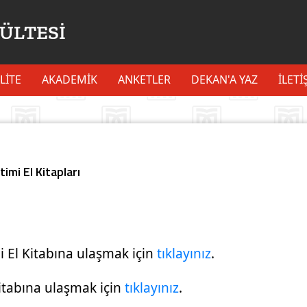
KÜLTESİ
LİTE
AKADEMİK
ANKETLER
DEKAN'A YAZ
İLETI
imi El Kitapları
 El Kitabına ulaşmak için
tıklayınız
.
Kitabına ulaşmak için
tıklayınız
.