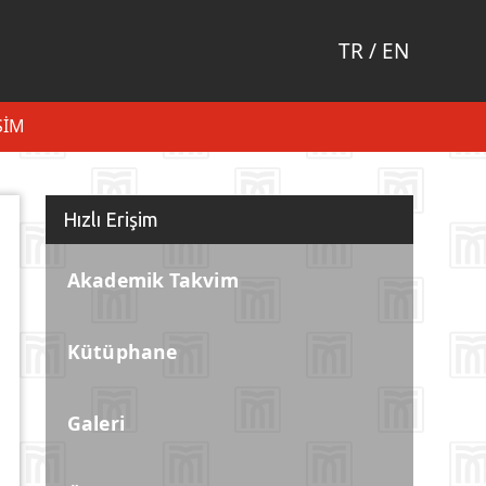
TR
/
EN
ŞIM
Hızlı Erişim
Akademik Takvim
Kütüphane
Galeri