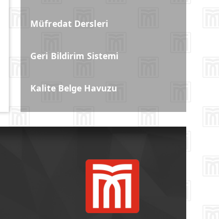
Müfredat Dersleri
Geri Bildirim Sistemi
Kalite Belge Havuzu