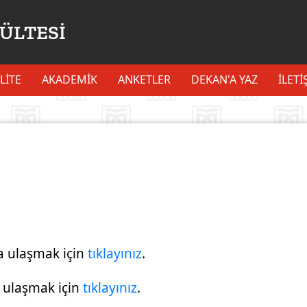
KÜLTESİ
LİTE
AKADEMİK
ANKETLER
DEKAN'A YAZ
İLETI
a ulaşmak için
tıklayınız
.
 ulaşmak için
tıklayınız
.