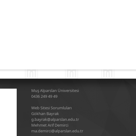
Muş Alparslan Üniversitesi
0436 249 49 49
Web Sitesi Sorumluları
Gökhan Bayrak
g.bayrak@alparslan.edu.tr
Mehmet Arif Demirci
ma.demirci@alparslan.edu.tr