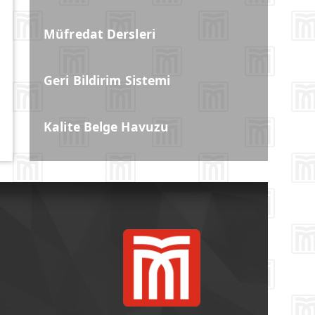
Müfredat Dersleri
Geri Bildirim Sistemi
Kalite Belge Havuzu