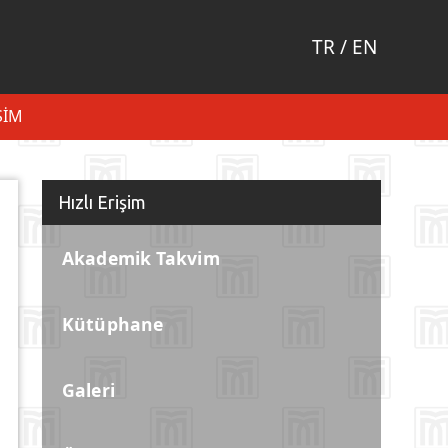
TR
/
EN
ŞIM
Hızlı Erişim
Akademik Takvim
Kütüphane
Galeri