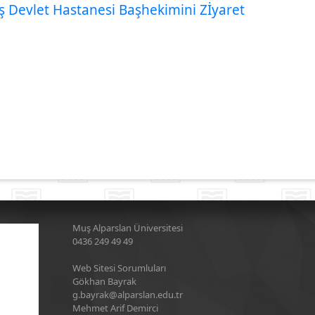
uş Devlet Hastanesi Başhekimini Zİyaret
Muş Alparslan Üniversitesi
0436 249 49 49
Web Sitesi Sorumluları
Gökhan Bayrak
g.bayrak@alparslan.edu.tr
Mehmet Arif Demirci