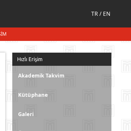
TR
/
EN
ŞIM
Hızlı Erişim
Akademik Takvim
Kütüphane
Galeri