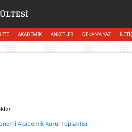
KÜLTESİ
LİTE
AKADEMİK
ANKETLER
DEKAN'A YAZ
İLETI
ikler
önemi Akademik Kurul Toplantısı