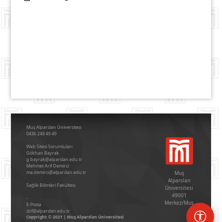
Muş Alparslan Üniversitesi
0436 249 49 49
Web Sitesi Sorumluları
Gökhan Bayrak
g.bayrak@alparslan.edu.tr
Mehmet Arif Demirci
ma.demirci@alparslan.edu.tr
Muş
Alparslan
Sağlik Bi̇li̇mleri̇ Fakültesi̇
Üniversitesi
49001
-
Merkez/Muş
E-Posta
sbf@alparslan.edu.tr
Copyright © 2021 | Muş Alparslan Üniversitesi