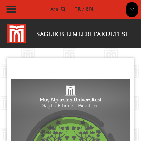
TR
/
EN
Ara
SAĞLIK BİLİMLERİ FAKÜLTESİ