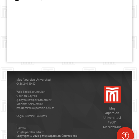
Muş Alparslan Üniversitesi
0436 249 49 49
Web Sitesi Sorumluları
Gökhan Bayrak
g.bayrak@alparslan.edu.tr
Mehmet Arif Demirci
ma.demirci@alparslan.edu.tr
Muş
Alparslan
Sağlik Bi̇li̇mleri̇ Fakültesi̇
Üniversitesi
49001
-
Merkez/Muş
E-Posta
sbf@alparslan.edu.tr
Copyright © 2021 | Muş Alparslan Üniversitesi