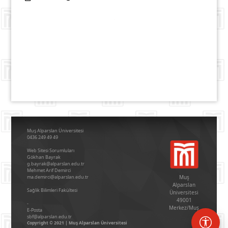
Muş Alparslan Üniversitesi
0436 249 49 49
Web Sitesi Sorumluları
Gökhan Bayrak
g.bayrak@alparslan.edu.tr
Mehmet Arif Demirci
ma.demirci@alparslan.edu.tr
Muş
Alparslan
Sağlik Bi̇li̇mleri̇ Fakültesi̇
Üniversitesi
49001
-
Merkez/Muş
E-Posta
sbf@alparslan.edu.tr
Copyright © 2021 | Muş Alparslan Üniversitesi