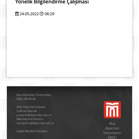
Yönelik Bilgilendirme Çalışması
24.05.2022
06:29
Muş Alparslan Üniversitesi
0436 249 49 49
Web Sitesi Sorumluları
Gökhan Bayrak
g.bayrak@alparslan.edu.tr
Mehmet Arif Demirci
ma.demirci@alparslan.edu.tr
Muş
Alparslan
Sağlik Bi̇li̇mleri̇ Fakültesi̇
Üniversitesi
49001