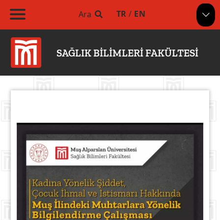
TR
/
EN
Ara
SAĞLIK BİLİMLERİ FAKÜLTESİ