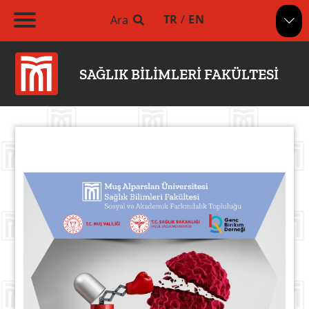
TR
/
EN
Ara
SAĞLIK BİLİMLERİ FAKÜLTESİ