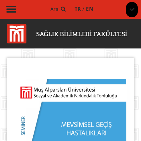
TR
/
EN
Ara
SAĞLIK BİLİMLERİ FAKÜLTESİ