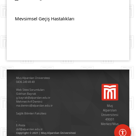
Mevsimsel Geçiş Hastalıkları
Muş Alparslan Üniversitesi
0436 249 49 49
Web Sitesi Sorumluları
Gökhan Bayrak
g.bayrak@alparslan.edu.tr
Mehmet Arif Demirci
ma.demirci@alparslan.edu.tr
Muş
Alparslan
Sağlik Bi̇li̇mleri̇ Fakültesi̇
Üniversitesi
49001
-
Merkez/Muş
E-Posta
sbf@alparslan.edu.tr
Copyright © 2021 | Muş Alparslan Üniversitesi